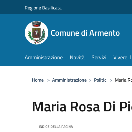
Salta al contenuto principale
Regione Basilicata
Comune di Armento
Amministrazione
Novità
Servizi
Vivere 
Home
>
Amministrazione
>
Politici
>
Maria Ro
Maria Rosa Di Pi
INDICE DELLA PAGINA