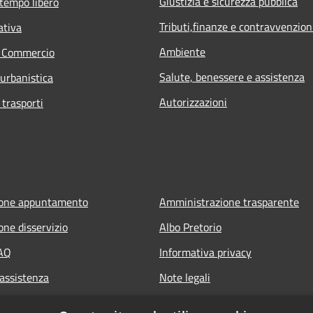
Giustizia e sicurezza pubblica
 tempo libero
Tributi,finanze e contravvenzion
ativa
Ambiente
e Commercio
Salute, benessere e assistenza
 urbanistica
Autorizzazioni
 trasporti
ione appuntamento
Amministrazione trasparente
one disservizio
Albo Pretorio
FAQ
Informativa privacy
 assistenza
Note legali
Dichiarazione di accessibilità