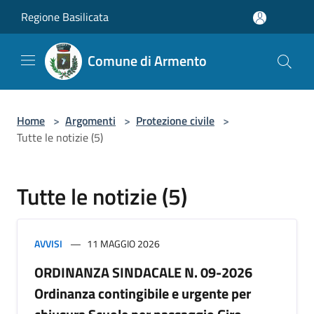
Salta al contenuto principale
Regione Basilicata
Comune di Armento
Home
>
Argomenti
>
Protezione civile
>
Tutte le notizie (5)
Tutte le notizie (5)
AVVISI
11 MAGGIO 2026
ORDINANZA SINDACALE N. 09-2026
Ordinanza contingibile e urgente per