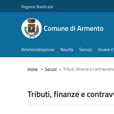
Salta al contenuto principale
Regione Basilicata
Comune di Armento
Amministrazione
Novità
Servizi
Vivere 
Home
>
Servizi
>
Tributi, finanze e contravven
Tributi, finanze e contra