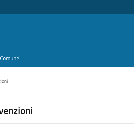
il Comune
zioni
vvenzioni