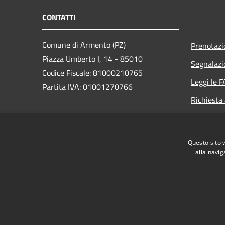
CONTATTI
Comune di Armento (PZ)
Prenotaz
Piazza Umberto I, 14 - 85010
Segnalazi
Codice Fiscale: 81000210765
Leggi le 
Partita IVA: 01001270766
Richiesta
PEC:
comune.armento@cert.ruparbasilicata.it
Questo sito 
Centralino Unico: +39 0971 751271
alla navig
RSS
Accessibilità
Privacy
Cookie
Mappa de