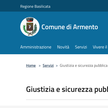
Salta al contenuto principale
Regione Basilicata
Comune di Armento
Amministrazione
Novità
Servizi
Vivere 
Home
>
Servizi
>
Giustizia e sicurezza pubblica
Giustizia e sicurezza pub