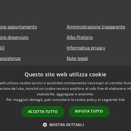
ione appuntamento
Amministrazione trasparente
one disservizio
Albo Pretorio
FAQ
Informativa privacy
 assistenza
Note legali
Dichiarazione di accessibilità
Questo sito web utilizza cookie
web utilizza cookie tecnici e assimilati strettamente necessari al corretto fu
azione del sito, nonché un cookie tecnico analitico al solo fine di elaborare i
statistiche, aggregate e anonime.
Per maggiori dettagli, può consultare la cookie policy al seguente
link
RIFIUTA TUTTO
ACCETTA TUTTO
l sito
Copyright © 2026 • Comune d
MOSTRA DETTAGLI