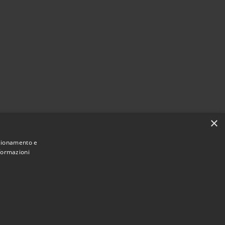
×
nzionamento e
nformazioni
Municipium
Accesso redazione
i Armento • Powered by
•