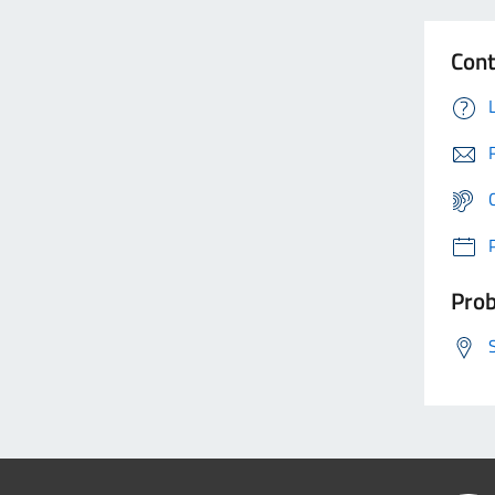
Cont
Prob