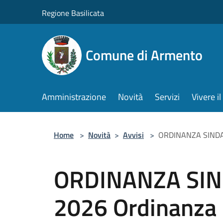
Salta al contenuto principale
Regione Basilicata
Comune di Armento
Amministrazione
Novità
Servizi
Vivere 
Home
>
Novità
>
Avvisi
>
ORDINANZA SINDACAL
ORDINANZA SIN
2026 Ordinanza c