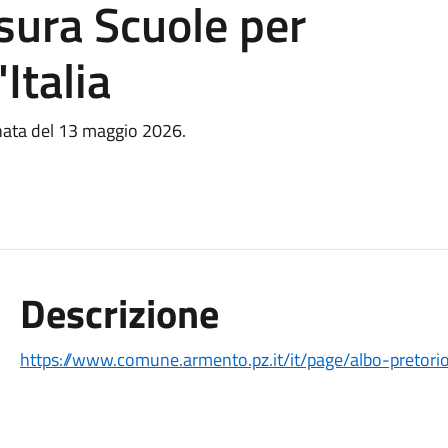
sura Scuole per
Italia
ornata del 13 maggio 2026.
Descrizione
https://www.comune.armento.pz.it/it/page/albo-pretori